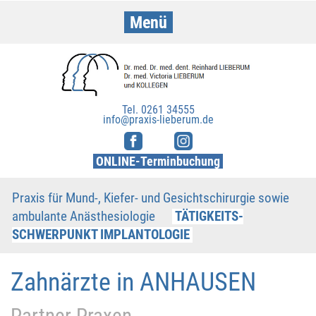
Menü
Home
Leistungen
Tel. 0261 34555
info@praxis-lieberum.de
Ärzte & Team
ONLINE-Terminbuchung
Praxis
Praxis für Mund-, Kiefer- und Gesichtschirurgie sowie
Partner-Praxen
ambulante Anästhesiologie
TÄTIGKEITS-
SCHWERPUNKT IMPLANTOLOGIE
Veranstaltungen
Zahnärzte in ANHAUSEN
Presse & TV
Kontakt