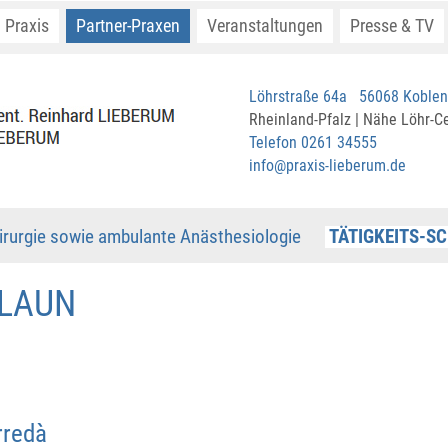
Praxis
Partner-Praxen
Veranstaltungen
Presse & TV
Löhrstraße 64a 56068 Koblen
Rheinland-Pfalz | Nähe Löhr-C
Telefon 0261 34555
info@praxis-lieberum.de
schirurgie sowie ambulante Anästhesiologie
TÄTIGKEITS-S
LLAUN
rredà